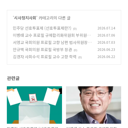
'
시사정치사회
' 카테고리의 다른 글
민주당 선호투표제 (선호투표제란?)
2026.07.14
(0)
이병태 교수 프로필 규제합리화위원회 부위원장
2026.07.06
서영교 국회의원 프로필 고향 남편 법사위원장
2026.07.03
(0)
안규백 국회의원 프로필 국방부 장관
2026.06.23
(0)
(0)
김경자 사회수석 프로필 교수 고향 학력
2026.06.22
(0)
관련글