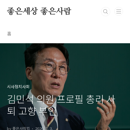
본문 바로가기
좋은세상 좋은사람
홈
시사정치사회
김민석 의원 프로필 총리 사
퇴 고향 부인
by 좋은사람킴
2026. 7. 3.