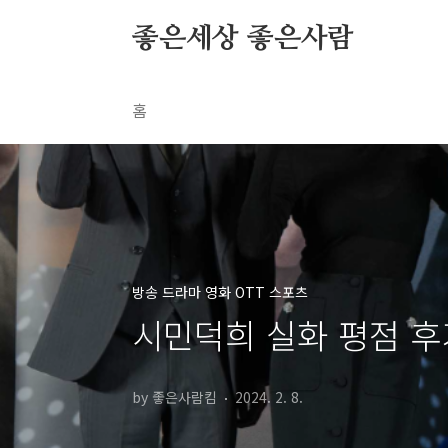
본문 바로가기
좋은세상 좋은사람
홈
방송 드라마 영화 OTT 스포츠
시민덕희 실화 평점 후
by 좋은사람킴
2024. 2. 8.