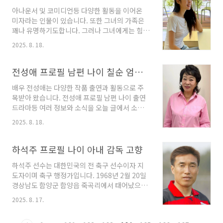
니다. 2025년 만 나이 생일 전후 기준으로
아나운서 및 코미디언등 다양한 활동을 이어온
40~41세의 나이가 되었습니다. 현재 대한민국
미자라는 인물이 있습니다. 또한 그녀의 가족은
국적을 가지고 있으며 본관은 풍양 조씨입니다.
꽤나 유명하기도합니다. 그러나 그녀에게는 힘든
그녀의 신체 조건은 키 170cm, 혈액형 A형, 신
시간도 있었으며 지금부터 미자 인물을 안내해
발 사이즈 250mm입니다. 가족으로는 아버지
2025. 8. 18.
드립니다. 미자는 대한민국의 전 아나운서이자
조주연, 어머니, 여동생 조우리와 함께하며,
코미디언입니다. 본명은 장윤희이며 1984년 10
2014년 10월 4일 배우 인교진과 결혼하여 장녀
월 14일 서울특별시에서 태어났습니다. 2025년
전성애 프로필 남편 나이 칠순 엄마 배우 출연드라마
인하은과 차녀 인소은을 두고 있습니다. 학..
만 나이 생일 전후 기준으로 40~41세의 나이가
배우 전성애는 다양한 작품 출연과 활동으로 주
되었습니다. 신체 조건은 키 170cm, 몸무게
목받아 왔습니다. 전성애 프로필 남편 나이 출연
50kg, 혈액형 O형입니다. 가족으로는 아버지 장
드라마등 여러 정보와 소식을 오늘 글에서 소개
광, 어머니 전성애, 남동생 장영이 있으며 배우자
합니다. 전성애는 대한민국의 배우입니다. 배우
김태현과 2022년 4월 13일 결혼하였고 반려견
2025. 8. 18.
전성애는 연극 무대에서 출발한 배우로서, 결혼
으로 누리와 순칠을 키우고 있습니다. 종교는 개
과 가정생활로 인한 긴 공백 이후에도 꾸준히 여
신교입니다. 학력으로는 덕원예술고등학교를 졸
러 작품에서 깊이 있는 연기력을 보여주고 있습
하석주 프로필 나이 아내 감독 고향
업하고 홍익대학교 동양화과에서 학사 학위를 취
니다. 대중적으로는 KBS2 드라마 제빵왕 김탁구
득..
하석주 선수는 대한민국의 전 축구 선수이자 지
의 공주댁 역할로 큰 사랑을 받았으며, 자연스럽
도자이며 축구 행정가입니다. 1968년 2월 20일
고 현실감 있는 연기로 시청자에게 친숙함을 남
경상남도 함양군 함양읍 죽곡리에서 태어났으며
겼습니다. 연극과 영화계에서는 독립 영화에도
본관은 진주 하씨입니다. 2025년 만 나이 기준으
지속적으로 출연하며 베테랑 연기자의 저력을 인
2025. 8. 17.
로 57세의 나이가 되었습니다. 그는 서울숭곡초
정받고 있습니다. 원래 연극 무대에서 활동을 시
등학교와 경신중학교를 졸업하고, 광운전자공업
작했으나 결혼 이후에는 1990년대 후반까지 가