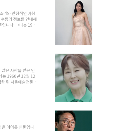
목소리와 안정적인 가창
 이수등의 정보를 안내해
입니다. 그녀는 1981
나이가 되었습니다. 학력
음악학을 전공하며 음
체중이며 혈액형은 AB형
니다. 현재는 젤리피쉬
 많은 사랑을 받은 인
1960년 12월 12
업한 뒤 서울예술전문대
. 1979년 TBC 성
 옮겨 1985년부터 프
화 더빙과 애니메이션 라
강희선은 뛰어난 표현력
력을 이어온 인물입니