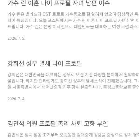
가수 린 이혼 나이 프로필 자녀 남편 이수
가수 린은 발라드와 OST 트로트 가수등으로 잘 알려져 있으며 감성적인 
력이 특징입니다. 오늘 포스팅에서는 가수 린 이혼 나이 프로필 자녀 남편
드립니다. 가수 린은 본명 이세진으로 대한민국을 대표하는 여성 보컬리스트
년 11월 9일 경기도 남양주시에서 태어났으며 2026년 기준으로 44세의 
2026. 7. 5.
은 인창고등학교를 졸업한 뒤 경희대학교 예술디자인대학에서 포스트모던
악적 역량을 탄탄하게 키웠습니다. 신체 조건은 169cm의 키와 49kg의 
입니다. 가족 관계로는 아버지와 어머니 김종남이 있으며 종교는 개신교입
엔터테인먼트 소속으로 활발하게 활동하고 있습니다...
강희선 성우 별세 나이 프로필
강희선은 대한민국을 대표하는 성우로 오랜 기간 다양한 분야에서 활약하며
물입니다. 하지만 안타깝게도 강희선 성우의 별세소식이 전해졌습니다. 그녀는 
일 서울특별시에서 태어났으며 진주 강씨 본관입니다. 중경고등학교를 졸
학 방송연예과에서 전문학사를 취득하며 방송과 연기 분야의 기반을 다졌습니다
2026. 7. 4.
우극회 10기로 성우 활동을 시작했으며 이후 KBS 성우극회 15기로 자리를
리랜서 성우로 활동을 이어갔습니다. 그녀는 2026년까지 수십 년 동안 외
디오 드라마 내레이션 등 다양한 분야에서 뛰어난 연기를 선보였습니다. 
과 폭넓은 연기 스펙트럼으로 수많은 작품에서 인상..
김민석 의원 프로필 총리 사퇴 고향 부인
김민석은 정치 활동 초기부터 오랫동안 김대중계 정당을 중심으로 정치 경