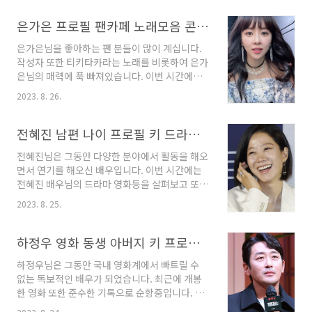
영화에 출연하였고 현재는 결혼을 하고 가족들과
함께 지내고 있습니다. 이번 시간에는 이선균님
은가은 프로필 팬카페 노래모음 콘서트
의 아내 가족 나이 그리고 출연드라마와 영화정
은가은님을 좋아하는 팬 분들이 많이 계십니다.
보까지 정리해서 안내해 드리는 시간을 가져보도
작성자 또한 티키타카라는 노래를 비롯하여 은가
록 하겠습니다. 이선균 영화 드라마 이선균님은
은님의 매력에 푹 빠져있습니다. 이번 시간에는
데뷔를 하기 전까지는 다소 평범했던 생활을 하
은가은님의 프로필을 비롯하여 팬카페, 노래모
였습니다. 그러다가 학예종에 들어가면서 본격적
2023. 8. 26.
음, 콘서트등의 정보까지 모두 정리해서 안내해
인 대학생활을 하였고 이 학교의 1기 출신이기도
드리는 시간을 가져보도록 하겠습니다. 은가은
합니다. 학예종은 한국예술종합학교를 줄여서 보
프로필 은가은님은 1987년 8월26일 경상남도
전혜진 남편 나이 프로필 키 드라마 영화
통 부르고 있습니다. 한예종을 졸업한 후에는 다
김해에서 태어났으며 현재 한국나이로 만 36세
소 활동이 없었습니다. 본격적..
전혜진님은 그동안 다양한 분야에서 활동을 해오
입니다. 161cm키에 48kg 몸무게 혈액형은 O형
면서 연기를 해오신 배우입니다. 이번 시간에는
입니다. 가족 관계로는 아버님이 계시지 않고 현
전혜진 배우님의 드라마 영화등을 살펴보고 또한
재는 어머님과 위로는 언니 그리고 남동생 한명
나이 키등의 프로필과 남편분에 대한 정보까지
이 있는 것으로 전해지고 있습니다. 대학교에서
2023. 8. 25.
총 정리해서 안내해 드리는 시간을 가져보도록
실용음악을 전공하였으며 동주대학교와 가톨릭
하겠습니다. 나이 키 프로필 전혜진님은 1976년
관동대학교를 졸업한 학력을 가지고 있습니다.
8월10일 경상남도 울산 남구에서 태어났으며 현
하정우 영화 동생 아버지 키 프로필 본명
은가은이라는 이름은 활동명이며 본명은 김지은
재 한국나이로 만 47세의 나이입니다. 키는
입니다. 활동내역 김해 출신인..
하정우님은 그동안 국내 영화계에서 빠트릴 수
171cm이며 혈액형은 O형입니다. 2009년 11월
없는 독보적인 배우가 되었습니다. 최근에 개봉
25일생 장남 이룩군과 2011년 8월 9일생 차남
한 영화 또한 준수한 기록으로 순항중입니다. 이
이룬군이 있습니다. 울산제일여고를 졸업하였고
번 시간에는 배우 하정우님의 영화와 아버지 동
상명대학교 영화학 학사의 학력을 가지고 있습니