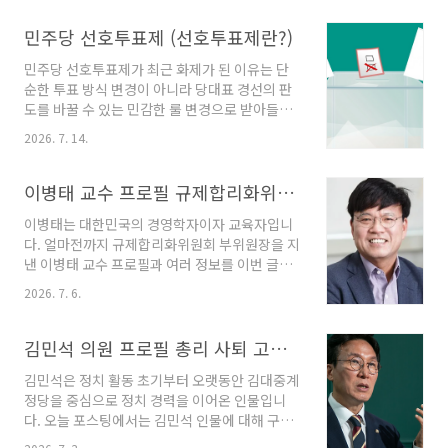
수사권이란 경찰이 수사한 사건을 검찰에 송치한
이후 검사가 사건 기록과 증거를 검토하고 부족
민주당 선호투표제 (선호투표제란?)
한 부분을 추가로 조사하거나 경찰에 추가 수사
민주당 선호투표제가 최근 화제가 된 이유는 단
를 요구할 수 있는 권한을 의미합니다. 경찰이 사
순한 투표 방식 변경이 아니라 당대표 경선의 판
건에 대한 기본적인 수사를 마쳤다고 하더라도
도를 바꿀 수 있는 민감한 룰 변경으로 받아들여
검사가 기소 여부를 판단하기에는 증거가 부족하
졌기 때문입니다. 민주당 선호투표제는 당대표
거나 사실관계가 명확하지 않은 경우가 발생할
2026. 7. 14.
같은 주요 선출직을 뽑을 때 유권자가 한 사람만
수 있습니다. 이러한 상황에서 부족한 부분을 다
선택하는 방식이 아니라 후보들의 순위를 함께
시 확인하는 절차가 보완수사입니다. 예를 들어
반영하는 방식입니다. 쉽게 말하면 가장 좋아하
이병태 교수 프로필 규제합리화위원회 부위원장
사기 사건에서 피의자가 돈을 받은 사실은 확인
는 후보 한 명만 고르는 것이 아니라 그다음으로
됐지만 처음부터 상..
이병태는 대한민국의 경영학자이자 교육자입니
선호하는 후보까지 고려해서 최종 결과를 정하는
다. 얼마전까지 규제합리화위원회 부위원장을 지
제도입니다. 이 방식은 단순히 1등만 가리는 투표
낸 이병태 교수 프로필과 여러 정보를 이번 글에
보다 더 많은 표의 뜻을 살리고, 특정 후보에게 표
서 상세하게 소개해 드립니다. 그는 1960년 2월
가 몰리거나 갈라져서 생기는 왜곡을 줄이려는
2026. 7. 6.
25일 충청북도 충주시에서 태어났습니다. 2026
목적이 있습니다. 그래서 지지층이 여러 후보로
년 기준으로 66세의 나이가 되었습니다. 청주고
나뉘어 있어도 전체적으로 더 넓은 지지를 받는
등학교를 졸업한 뒤 서울대학교 공과대학에서 산
김민석 의원 프로필 총리 사퇴 고향 부인
후보를 뽑는 데 유리하다는 평가를 받습니다. 이
업공학을 전공하며 학사 학위를 취득했습니다.
번 민주당의..
김민석은 정치 활동 초기부터 오랫동안 김대중계
이후 한국과학기술원 대학원에서 경영과학 석사
정당을 중심으로 정치 경력을 이어온 인물입니
학위를 받았으며 미국 UT 오스틴 대학원에서 경
다. 오늘 포스팅에서는 김민석 인물에 대해 구체
영학 박사 학위를 취득했습니다. 학계에서는 애
적이고 자세하게 안내해 드립니다. 김민석은 대
리조나 대학교 경영정보학과 조교수와 일리노이