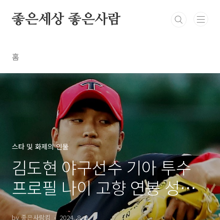
본문 바로가기
좋은세상 좋은사람
홈
스타 및 화제의 인물
김도현 야구선수 기아 투수
프로필 나이 고향 연봉 성적
역대 기록
by 좋은사람킴
2024. 8. 9.