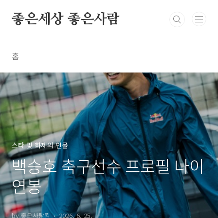
본문 바로가기
좋은세상 좋은사람
홈
스타 및 화제의 인물
백승호 축구선수 프로필 나이
연봉
by 좋은사람킴
2026. 6. 25.