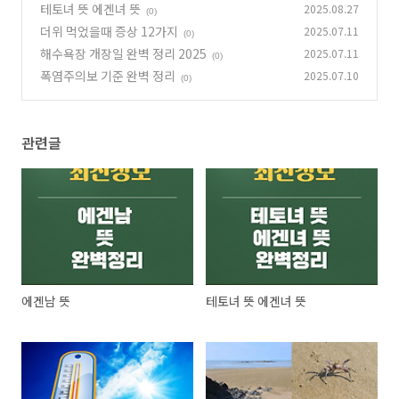
테토녀 뜻 에겐녀 뜻
2025.08.27
(0)
더위 먹었을때 증상 12가지
2025.07.11
(0)
해수욕장 개장일 완벽 정리 2025
2025.07.11
(0)
폭염주의보 기준 완벽 정리
2025.07.10
(0)
관련글
에겐남 뜻
테토녀 뜻 에겐녀 뜻