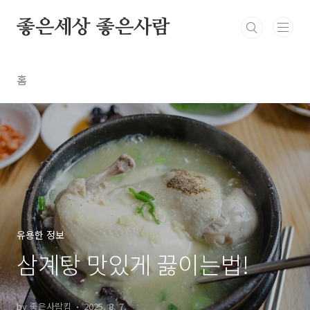
본문 바로가기
좋은세상 좋은사람
홈
유용한 정보
삼계탕 맛있게 끓이는법!
by 좋은사람킴
2025. 8. 7.