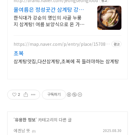
http://brand.naver.com/jeongseongfood
광고
올여름은 정성곳간 삼계탕 강순
의 명인 레시피
한식대가 강순의 명인의 사골 누룽
지 삼계탕! 여름 보양식으로 온 가족
몸보신해요
https://map.naver.com/p/entry/place/1570868
광고
575
초복
삼계탕맛집,다산삼계탕,초복에 꼭 들러야하는 삼계탕
2
구독하기
'
유용한 정보
' 카테고리의 다른 글
에겐남 뜻
2025.08.30
(0)