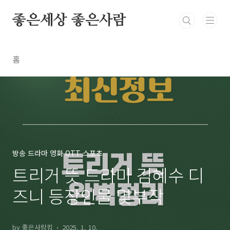
본문 바로가기
좋은세상 좋은사람
홈
방송 드라마 영화 OTT 스포츠
트리거 뜻 드라마 김혜수 디
즈니 등장인물 몇부작
by 좋은사람킴
2025. 1. 10.