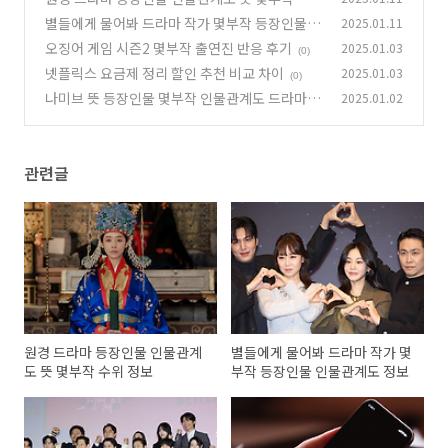
정보
별들에게 물어봐 드라마 작가 몇부작 등장인물 인
2025.01.11
(0)
물관계도 정보
오징어 게임 시즌2 몇부작 출연진 반응 후기
2025.01.03
(0)
(0)
넷플릭스 요금제 정리 할인 추천 비교 차이
2025.01.03
(0)
나미브 뜻 등장인물 몇부작 인물관계도 드라마 정
2025.01.02
보
(0)
관련글
원경 드라마 등장인물 인물관계
별들에게 물어봐 드라마 작가 몇
도 뜻 몇부작 수위 정보
부작 등장인물 인물관계도 정보