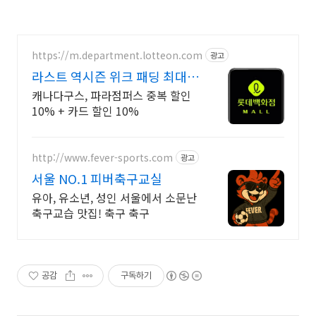
https://m.department.lotteon.com
광고
라스트 역시즌 위크 패딩 최대
74% 할인
캐나다구스, 파라점퍼스 중복 할인
10% + 카드 할인 10%
http://www.fever-sports.com
광고
서울 NO.1 피버축구교실
유아, 유소년, 성인 서울에서 소문난
축구교습 맛집! 축구 축구
공감
구독하기