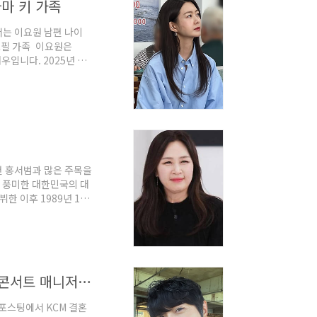
마 키 가족
는 이요원 남편 나이
로필 가족 이요원은
우입니다. 2025년 만
3cm, 체중 48kg이
학교를 졸업한 뒤 단국
 최고위과정을 수료했습
화 남자의 향기를 통해
 홍서범과 많은 주목을
를 풍미한 대한민국의 대
뷔한 이후 1989년 1집
지를 다졌습니다. 특히
꼽히며 대중음악사에 중
 북후면에서 태어난 대한
8세의 나이가 되었습니
KCM 결혼 제주도 횟집 나이 노래모음 아내 딸 휘성 콘서트 매니저 본명
포스팅에서 KCM 결혼