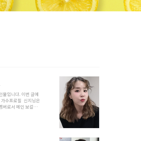
편
인물입니다. 이번 글에
나이 가수프로필 신지님은
 멤버로서 메인 보컬을
태어나 2025년 만 나
 본관은 전주 이씨입니
 키와 46kg의 체중을
조경엽, 언니 이지원,