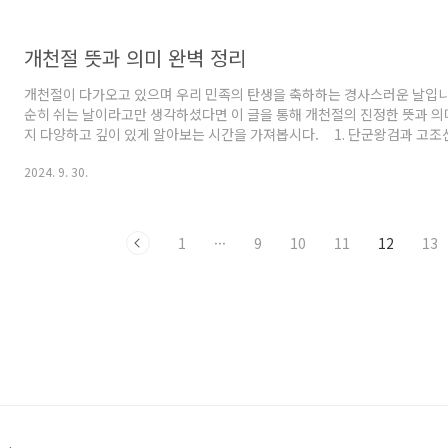
다. 크리처는 인간의 손길이 닿지 않은 자연 속에서 살아 숨 쉬는 모든 생
는 우리에게 친숙한 동물들을 지칭하기도 하지만, ..
개천절 뜻과 의미 완벽 정리
개천절이 다가오고 있으며 우리 민족의 탄생을 축하하는 경사스러운 날입니다
순히 쉬는 날이라고만 생각하셨다면 이 글을 통해 개천절의 진정한 뜻과 의
지 다양하고 깊이 있게 알아보는 시간을 가져봅시다. 1. 단군왕검과 고조
의 뜻과 유래 개천절은 우리 민족의 시조인 단군왕검이 고조선을 건국한 날
2024. 9. 30.
'개천'이라는 말은 '하늘을 열었다'는 뜻으로, 새로운 시대, 새로운 역사의
고 있습니다. 마치 굳게 닫혀있던 하늘 문이 활짝 열리듯, 우리 민족의 역
징적으로 보여주는 것입니다. 개천절의 유래를 살펴보면, 우리는 흥미진진
됩니다. 하늘의 신 환인의 아들 환웅은 인..
1
···
9
10
11
12
13