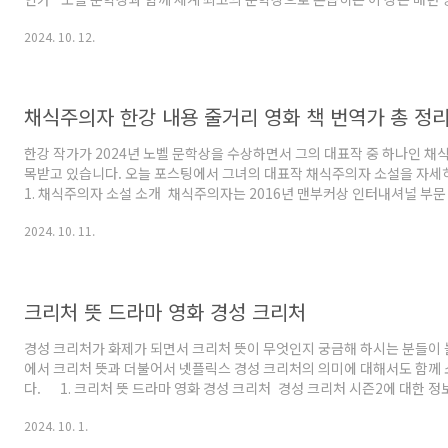
소설 중 최고의 작품을 선정하여 수여합니다. 1969년 부커 McConnell
2024. 10. 12.
된 이래, 맨부커상은 수많은 걸작들을 탄생시키며 영문학의 발전에 크게 기
부터는 맨 그룹이 후원을 맡아 '맨 부커상'으로 불리다가 2019년부터 다시 
경되었습니다. 1968년부터 시작된 이 상은 처음에는 영국 연방, 아일랜드
만을 대상으로 했지만, 20..
채식주의자 한강 내용 줄거리 영화 책 번역가 총 정
한강 작가가 2024년 노벨 문학상을 수상하면서 그의 대표작 중 하나인 채
목받고 있습니다. 오늘 포스팅에서 그녀의 대표작 채식주의자 소설을 자
1. 채식주의자 소설 소개 채식주의자는 2016년 맨부커상 인터내셔널 부문
에서 큰 화제를 모았던 작품입니다. 이번 노벨 문학상 수상은 한강 작가의
2024. 10. 11.
로 인정받는 계기가 되었을 뿐만 아니라, '채식주의자'를 비롯한 그의 작품
심을 받는 데 큰 영향을 미쳤습니다. 실제로 노벨 문학상 수상 발표 이후 
서 판매량이 급증하고 있으며, 온라인 서점에서도 베스트셀러 순위에 오르는
심을 확인할 수 있습니다. 또한 각종 언..
크리처 뜻 드라마 영화 경성 크리처
경성 크리처가 화제가 되면서 크리처 뜻이 무엇인지 궁금해 하시는 분들이 
에서 크리처 뜻과 더불어서 넷플릭스 경성 크리처의 의미에 대해서도 함께
다. 1. 크리처 뜻 드라마 영화 경성 크리처 경성 크리처 시즌2에 대한 정
팅을 참고해 보시면 됩니다. 그렇다면 지금부터 크리처 뜻과 경성크리처에
2024. 10. 1.
해 드립니다. 크리처라는 단어를 들으면, 우리는 가장 먼저 무엇을 떠올릴까
에 숨어있는 신비로운 동물, 혹은 광활한 바닷속을 유영하는 미지의 생명체