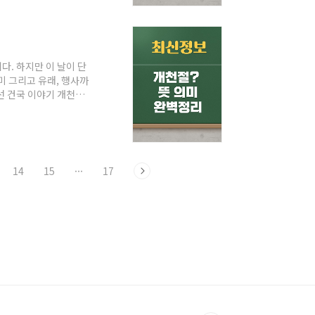
명체를 의미합니다. 때로
. 하지만 이 날이 단
미 그리고 유래, 행사까
선 건국 이야기 개천절
을 기념하는 국경일로,
 시작을 알리는 의미를 담
사가 시작되는 순간을 상
한 단군신화를 만나게
14
15
···
17