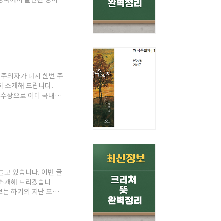
 사의 후원으로 처음 시상
여해왔습니다. 2002년
'부커상'으로 명칭이 변
, 짐바브웨 국적의 작가
리
식주의자가 다시 한번 주
세히 소개해 드립니다.
 수상으로 이미 국내외
 문학적 성과를 세계적으
들이 다시금 독자들의 관
'채식주의자'는 서점가에
 등 독자들의 높은 관
늘고 있습니다. 이번 글
 소개해 드리겠습니
보는 하기의 지난 포스
서의 의미에 대해 안내
요? 아마도 깊은 숲 속
가 아닐까 싶습니