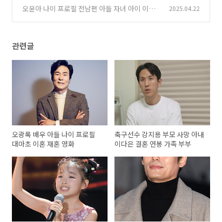
오윤아 나이 프로필 전남편 아들 자녀 아이 이혼
2025.04.22
(0)
재혼
(0)
관련글
오광록 배우 아들 나이 프로필
축구선수 강지용 부모 사망 아내
대마초 이혼 재혼 영화
이다은 결혼 연봉 가족 부부