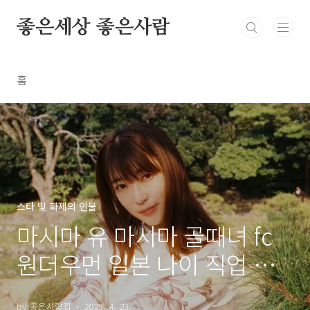
본문 바로가기
좋은세상 좋은사람
홈
스타 및 화제의 인물
마시마 유 마시마 골때녀 fc
원더우먼 일본 나이 직업 작
품 프로필 키
by 좋은사람킴
2025. 4. 23.