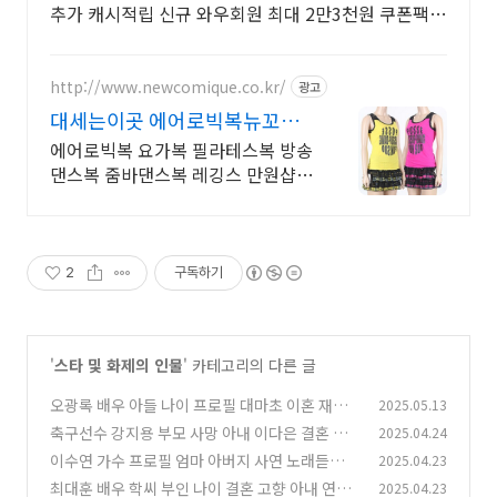
추가 캐시적립 신규 와우회원 최대 2만3천원 쿠폰팩
+5% 추가적립 혜택! 여행도 이제 쿠팡에서!
http://www.newcomique.co.kr/
광고
대세는이곳 에어로빅복뉴꼬미
끄
에어로빅복 요가복 필라테스복 방송
댄스복 줌바댄스복 레깅스 만원샵운
영 초특가할인
2
구독하기
'
스타 및 화제의 인물
' 카테고리의 다른 글
오광록 배우 아들 나이 프로필 대마초 이혼 재혼
2025.05.13
영화
축구선수 강지용 부모 사망 아내 이다은 결혼 연
2025.04.24
(0)
봉 가족 부부
이수연 가수 프로필 엄마 아버지 사연 노래듣기
2025.04.23
(0)
가족관계 할머니 할아버지
최대훈 배우 학씨 부인 나이 결혼 고향 아내 연기
2025.04.23
(0)