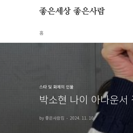
본문 바로가기
좋은세상 좋은사람
홈
스타 및 화제의 인물
박소현 나이 아나운서 
by 좋은사람킴
2024. 11. 10.