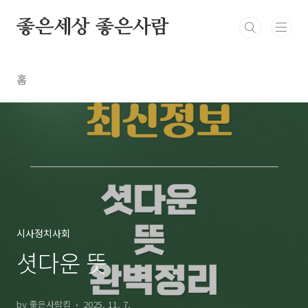
본문 바로가기
좋은세상 좋은사람
홈
시사정치사회
셧다운 뜻
by 좋은사람킴
2025. 11. 7.