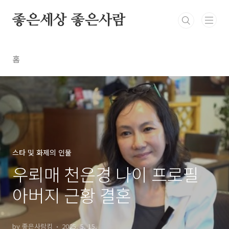
본문 바로가기
좋은세상 좋은사람
홈
스타 및 화제의 인물
우뢰매 천은경 나이 프로필
아버지 근황 결혼
by 좋은사람킴
2025. 5. 15.