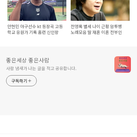
안현민 야구선수 kt 등장곡 고등
전영록 별세 나이 근황 암투병
학교 응원가 기록 홈런 신인왕
노래모음 딸 재혼 이혼 전부인
좋은세상 좋은사람
사람 냄새가 나는 글을 적고 공유합니다.
구독하기