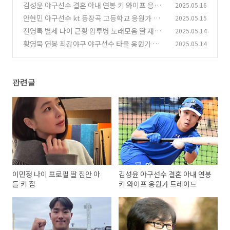
김성윤 야구선수 결혼 아내 연봉 키 와이프 응원
2025.05.16
가 트레이드
안현민 야구선수 kt 등장곡 고등학교 응원가 기
2025.05.15
(0)
록 홈런 신인왕
전영록 별세 나이 근황 암투병 노래모음 딸 재혼
2025.05.14
(0)
이혼 전부인
황영묵 연봉 최강야구 야구선수 타율 응원가 홈런
2025.05.14
(0)
연봉 군대
(0)
관련글
이민정 나이 프로필 딸 집안 아
김성윤 야구선수 결혼 아내 연봉
들 키 집
키 와이프 응원가 트레이드