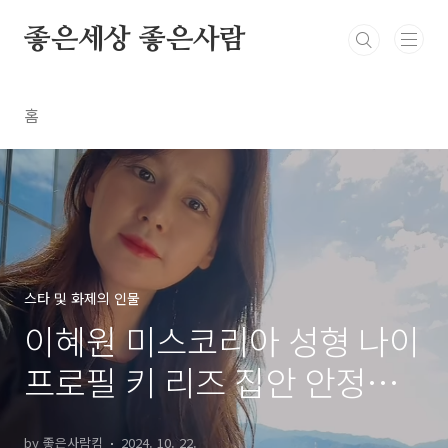
본문 바로가기
좋은세상 좋은사람
홈
스타 및 화제의 인물
이혜원 미스코리아 성형 나이
프로필 키 리즈 집안 안정환
사업
by 좋은사람킴
2024. 10. 22.