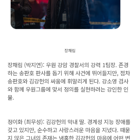
장채림
장채림 (박지연): 우원 강암 경찰서의 강력 1팀장. 존경
하는 송판호 판사를 돕기 위해 사건에 뛰어들지만, 점차
송판호와 김강헌의 싸움에 휘말리게 된다. 강소영 검사
와 함께 우원그룹에 맞서 정의를 실현하려는 강인한 인
물.
정이화 (최무성): 김강헌의 막내 딸. 경계성 지능 장애를
갖고 있지만, 순수하고 사랑스러운 마음을 지녔다. 때묻
지 않은 그녀의 존재는 냉혹한 김강헌의 마음에 어떤 변