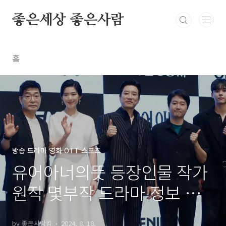
본문 바로가기
좋은세상 좋은사람
홈
방송 드라마 영화 OTT 스포츠
유어아너의뜻 등장인물 작가
원작 몇부작 드라마 정보 총
정리
by 좋은사람킴
2024. 8. 18.