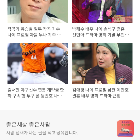
작곡가 유승범 질투 작곡 가수
박해수 배우 나이 손석구 결혼
나이 프로필 아들 누나 가족 근
신민아 드라마 영화 가발 부인
황
키 프로필
김서현 야구선수 연봉 계약금 한
김애경 나이 프로필 남편 이찬호
화 구속 형 투구 폼 등번호 나이
결혼 배우 영화 드라마 근황
프로필
좋은세상 좋은사람
사람 냄새가 나는 글을 적고 공유합니다.