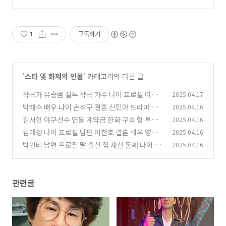
요 한땀한땀, 정성! 고품질은 그대
로,가격만 낮췄습니다.
1
구독하기
'
스타 및 화제의 인물
' 카테고리의 다른 글
작곡가 유승범 질투 작곡 가수 나이 프로필 아들
2025.04.17
누나 가족 근황
박해수 배우 나이 손석구 결혼 신민아 드라마 영
2025.04.16
(0)
화 가발 부인 키 프로필
김서현 야구선수 연봉 계약금 한화 구속 형 투구
2025.04.16
(0)
폼 등번호 나이 프로필
김애경 나이 프로필 남편 이찬호 결혼 배우 영화
2025.04.16
(0)
드라마 근황
박인비 남편 프로필 딸 출산 집 재산 둘째 나이 은
2025.04.16
(0)
퇴
(0)
관련글