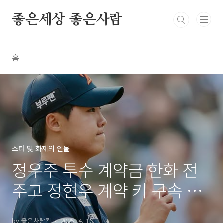
본문 바로가기
좋은세상 좋은사람
홈
스타 및 화제의 인물
정우주 투수 계약금 한화 전
주고 정현우 계약 키 구속 등
번호 아버지 프로필
by 좋은사람킴
2025. 4. 16.